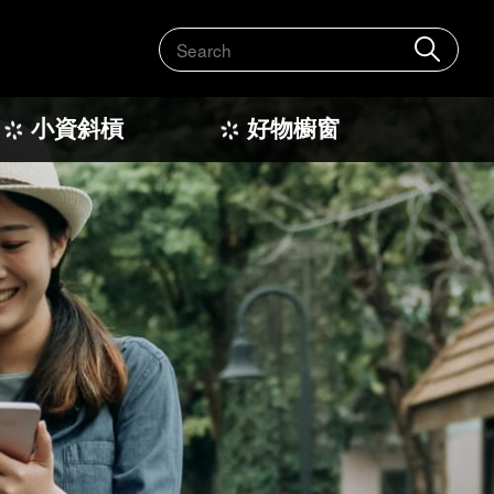
搜
尋
小資斜槓
好物櫥窗