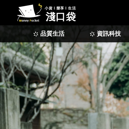
小資 l 樂享 l 生活
淺口袋
品質生活
資訊科技