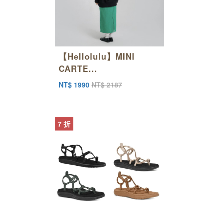
【Hellolulu】MINI
CARTE...
NT$ 1990
NT$ 2187
7 折