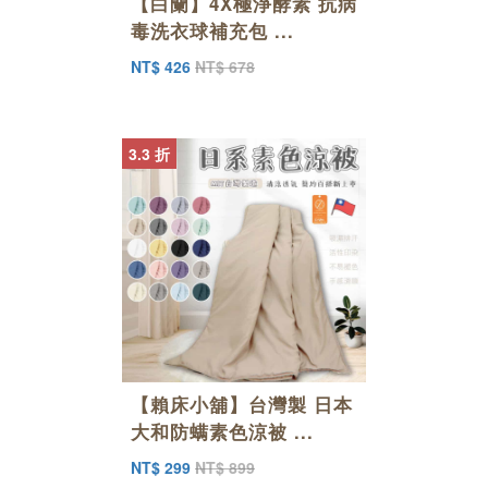
【白蘭】4X極淨酵素 抗病
毒洗衣球補充包 ...
NT$ 426
NT$ 678
3.3 折
【賴床小舖】台灣製 日本
大和防螨素色涼被 ...
NT$ 299
NT$ 899