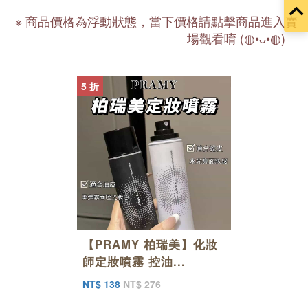
容
※ 商品價格為浮動狀態，當下價格請點擊商品進入賣
場觀看唷 (◍•ᴗ•◍)ゝ
5 折
【PRAMY 柏瑞美】化妝
師定妝噴霧 控油...
NT$ 138
NT$ 276