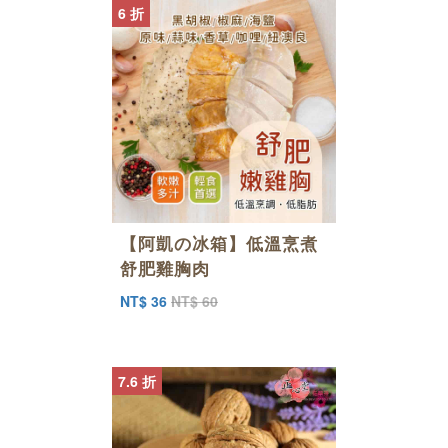
6 折
【阿凱の冰箱】低溫烹煮
舒肥雞胸肉
NT$ 36
NT$ 60
7.6 折