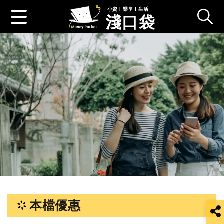
小資 l 樂享 l 生活
淺口袋
跳
至
主
本檔優惠
要
內