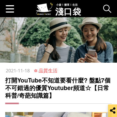
小資 l 樂享 l 生活
淺口袋
:::
品質生活
2021-11-18
打開YouTube不知道要看什麼? 盤點7個
不可錯過的優質Youtuber頻道☆【日常
科普/奇葩知識篇】