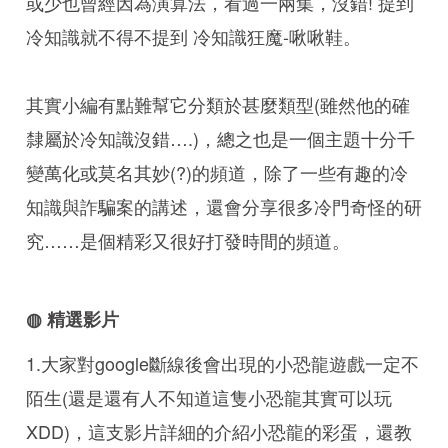
或少也曾經因為演算法，看過一兩集，沒錯! 提到
冷知識就不得不提到 冷知識狂魔-啾啾鞋。
其實小編有點難幫它分類於甚麼類型(雖然他的確
隸屬於冷知識沒錯….)，總之也是一個主題十分千
變萬化或莫名其妙(?)的頻道，除了一些有趣的冷
知識與詐騙案的講述，還會分享很多冷門奇怪的研
究……是個精彩又很好打發時間的頻道。
◍ 精選影片
1.大家對google斷線後會出現的小恐龍遊戲一定不
陌生(還是還有人不知道這隻小恐龍其實可以玩
XDD)，這支影片詳細的介紹小恐龍的彩蛋，還教