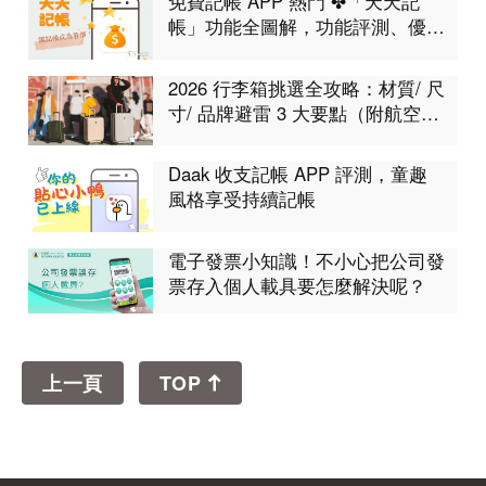
免費記帳 APP 熱門 ✤「天天記
帳」功能全圖解，功能評測、優缺
點分析
2026 行李箱挑選全攻略：材質/ 尺
寸/ 品牌避雷 3 大要點（附航空限
制表）
Daak 收支記帳 APP 評測，童趣
風格享受持續記帳
電子發票小知識！不小心把公司發
票存入個人載具要怎麼解決呢？
上一頁
TOP