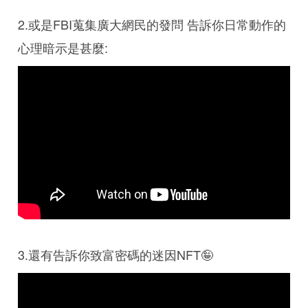
2.或是FBI蒐集廣大網民的發問 告訴你日常動作的
心理暗示是甚麼:
3.還有告訴你致富密碼的迷因NFT🤪